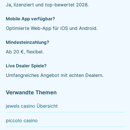
Ja, lizenziert und top-bewertet 2026.
Mobile App verfügbar?
Optimierte Web-App für iOS und Android.
Mindesteinzahlung?
Ab 20 €, flexibel.
Live Dealer Spiele?
Umfangreiches Angebot mit echten Dealern.
Verwandte Themen
jewels casino Übersicht
piccolo casino