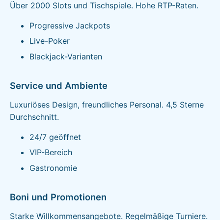
Über 2000 Slots und Tischspiele. Hohe RTP-Raten.
Progressive Jackpots
Live-Poker
Blackjack-Varianten
Service und Ambiente
Luxuriöses Design, freundliches Personal. 4,5 Sterne
Durchschnitt.
24/7 geöffnet
VIP-Bereich
Gastronomie
Boni und Promotionen
Starke Willkommensangebote. Regelmäßige Turniere.