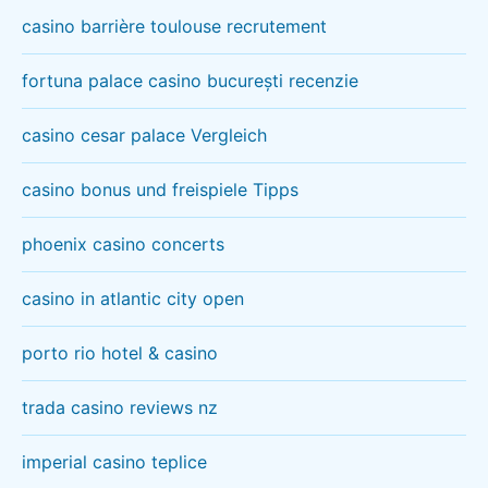
casino barrière toulouse recrutement
fortuna palace casino bucurești recenzie
casino cesar palace Vergleich
casino bonus und freispiele Tipps
phoenix casino concerts
casino in atlantic city open
porto rio hotel & casino
trada casino reviews nz
imperial casino teplice