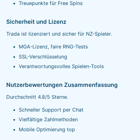
Treuepunkte für Free Spins
Sicherheit und Lizenz
Trada ist lizenziert und sicher für NZ-Spieler.
MGA-Lizenz, faire RNG-Tests
SSL-Verschlüsselung
Verantwortungsvolles Spielen-Tools
Nutzerbewertungen Zusammenfassung
Durchschnitt 4.8/5 Sterne.
Schneller Support per Chat
Vielfältige Zahlmethoden
Mobile Optimierung top