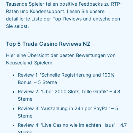
Tausende Spieler teilen positive Feedbacks zu RTP-
Raten und Kundensupport. Lesen Sie unsere
detaillierte Liste der Top-Reviews und entscheiden
Sie selbst.
Top 5 Trada Casino Reviews NZ
Hier eine Übersicht der besten Bewertungen von
Neuseeland-Spielern.
Review 1: 'Schnelle Registrierung und 100%
Bonus' – 5 Sterne
Review 2: 'Über 2000 Slots, tolle Grafik' – 4.8
Sterne
Review 3: 'Auszahlung in 24h per PayPal' – 5
Sterne
Review 4: 'Live Casino wie im echten Haus' – 4.7
Sterne