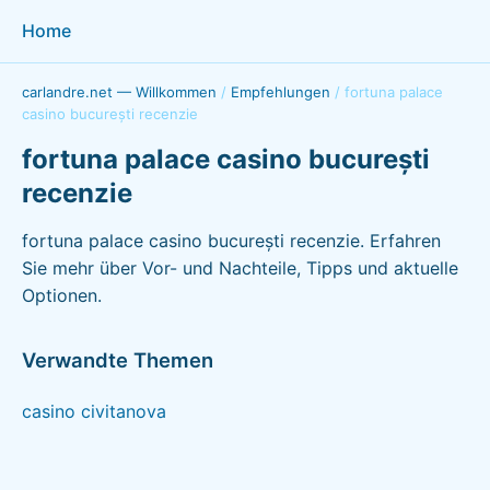
Home
carlandre.net — Willkommen
/
Empfehlungen
/
fortuna palace
casino bucurești recenzie
fortuna palace casino bucurești
recenzie
fortuna palace casino bucurești recenzie. Erfahren
Sie mehr über Vor- und Nachteile, Tipps und aktuelle
Optionen.
Verwandte Themen
casino civitanova