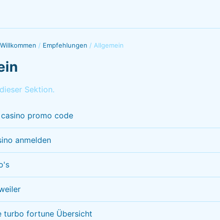
 Willkommen
/
Empfehlungen
/
Allgemein
ein
 dieser Sektion.
 casino promo code
sino anmelden
o's
weiler
e turbo fortune Übersicht