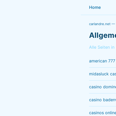
Home
carlandre.net —
Allgem
Alle Seiten in
american 777
midasluck ca
casino domin
casino baden
casinos onlin