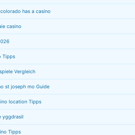
n colorado has a casino
ie casino
2026
o Tipps
spiele Vergleich
ino st joseph mo Guide
ino location Tipps
e yggdrasil
ino Tipps