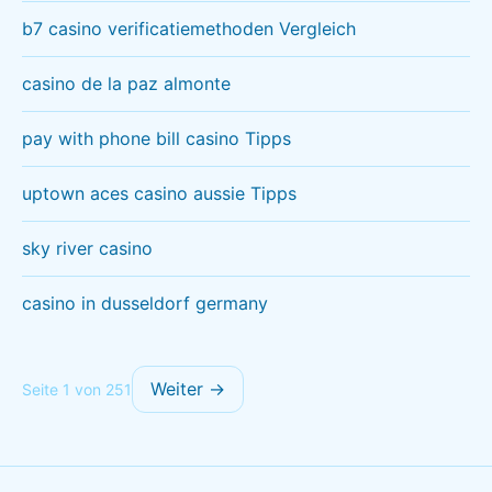
b7 casino verificatiemethoden Vergleich
casino de la paz almonte
pay with phone bill casino Tipps
uptown aces casino aussie Tipps
sky river casino
casino in dusseldorf germany
Weiter →
Seite 1 von 251