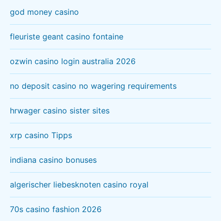
god money casino
fleuriste geant casino fontaine
ozwin casino login australia 2026
no deposit casino no wagering requirements
hrwager casino sister sites
xrp casino Tipps
indiana casino bonuses
algerischer liebesknoten casino royal
70s casino fashion 2026