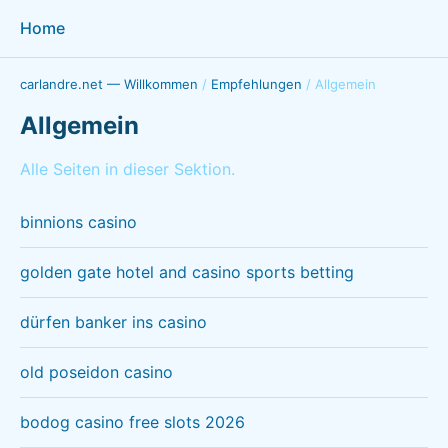
Home
carlandre.net — Willkommen
/
Empfehlungen
/
Allgemein
Allgemein
Alle Seiten in dieser Sektion.
binnions casino
golden gate hotel and casino sports betting
dürfen banker ins casino
old poseidon casino
bodog casino free slots 2026