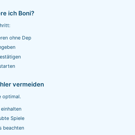
ere ich Boni?
ritt:
eren ohne Dep
ngeben
estätigen
starten
ehler vermeiden
e optimal.
einhalten
ubte Spiele
ts beachten