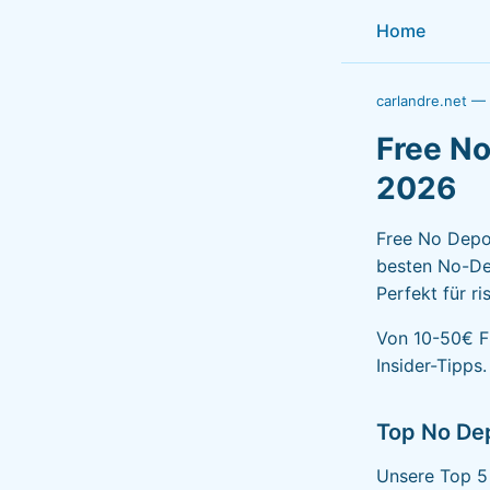
Home
carlandre.net —
Free No
2026
Free No Depos
besten No-De
Perfekt für ri
Von 10-50€ Fr
Insider-Tipps.
Top No De
Unsere Top 5