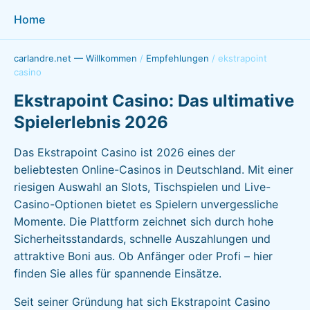
Home
carlandre.net — Willkommen
/
Empfehlungen
/
ekstrapoint
casino
Ekstrapoint Casino: Das ultimative
Spielerlebnis 2026
Das Ekstrapoint Casino ist 2026 eines der
beliebtesten Online-Casinos in Deutschland. Mit einer
riesigen Auswahl an Slots, Tischspielen und Live-
Casino-Optionen bietet es Spielern unvergessliche
Momente. Die Plattform zeichnet sich durch hohe
Sicherheitsstandards, schnelle Auszahlungen und
attraktive Boni aus. Ob Anfänger oder Profi – hier
finden Sie alles für spannende Einsätze.
Seit seiner Gründung hat sich Ekstrapoint Casino