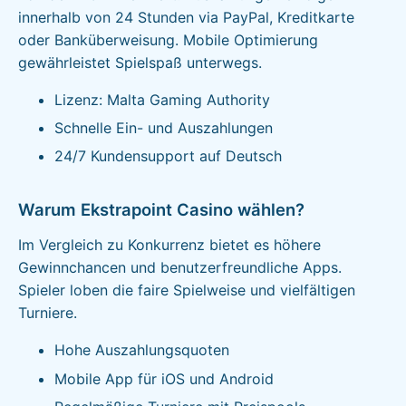
innerhalb von 24 Stunden via PayPal, Kreditkarte
oder Banküberweisung. Mobile Optimierung
gewährleistet Spielspaß unterwegs.
Lizenz: Malta Gaming Authority
Schnelle Ein- und Auszahlungen
24/7 Kundensupport auf Deutsch
Warum Ekstrapoint Casino wählen?
Im Vergleich zu Konkurrenz bietet es höhere
Gewinnchancen und benutzerfreundliche Apps.
Spieler loben die faire Spielweise und vielfältigen
Turniere.
Hohe Auszahlungsquoten
Mobile App für iOS und Android