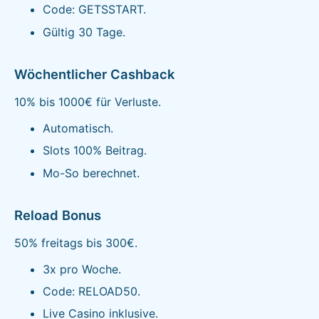
Code: GETSSTART.
Gültig 30 Tage.
Wöchentlicher Cashback
10% bis 1000€ für Verluste.
Automatisch.
Slots 100% Beitrag.
Mo-So berechnet.
Reload Bonus
50% freitags bis 300€.
3x pro Woche.
Code: RELOAD50.
Live Casino inklusive.