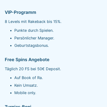
VIP-Programm
8 Levels mit Rakeback bis 15%.
Punkte durch Spielen.
Persönlicher Manager.
Geburtstagsbonus.
Free Spins Angebote
Täglich 20 FS bei 50€ Deposit.
Auf Book of Ra.
Kein Umsatz.
Mobile only.
Turnier-Boni