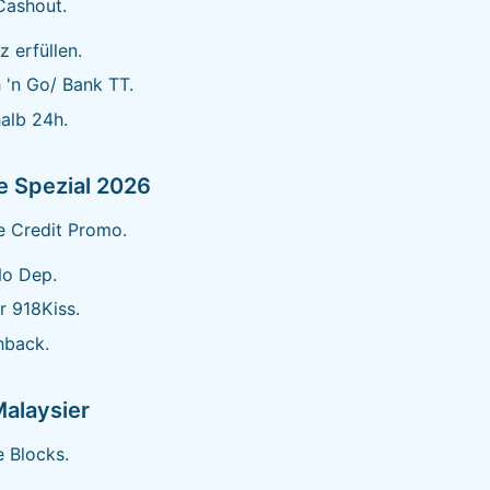
Cashout.
z erfüllen.
 'n Go/ Bank TT.
halb 24h.
 Spezial 2026
e Credit Promo.
o Dep.
r 918Kiss.
hback.
Malaysier
 Blocks.