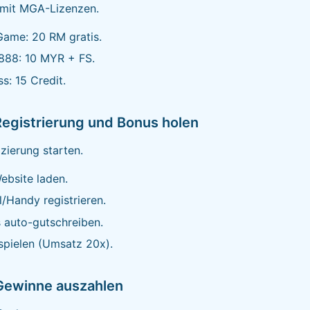
 mit MGA-Lizenzen.
Game: 20 RM gratis.
888: 10 MYR + FS.
ss: 15 Credit.
 Registrierung und Bonus holen
izierung starten.
ebsite laden.
l/Handy registrieren.
 auto-gutschreiben.
 spielen (Umsatz 20x).
 Gewinne auszahlen