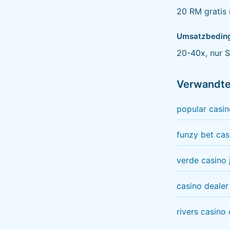
20 RM gratis 
Umsatzbedin
20-40x, nur S
Verwandt
popular casin
funzy bet cas
verde casino
casino dealer 
rivers casino 