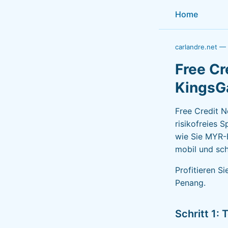
Home
carlandre.net —
Free Cr
KingsG
Free Credit N
risikofreies 
wie Sie MYR-B
mobil und sch
Profitieren S
Penang.
Schritt 1: