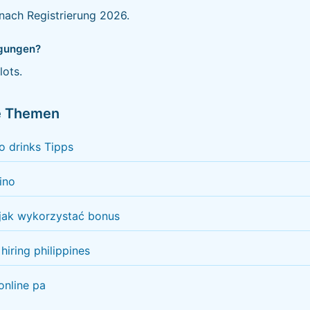
nach Registrierung 2026.
gungen?
lots.
e Themen
o drinks Tipps
ino
 jak wykorzystać bonus
hiring philippines
online pa