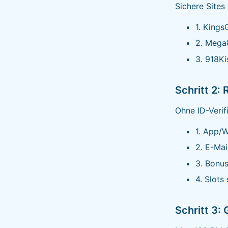
Sichere Sites
1. Kings
2. Mega
3. 918Ki
Schritt 2:
Ohne ID-Verif
1. App/W
2. E-Mai
3. Bonus
4. Slots
Schritt 3: