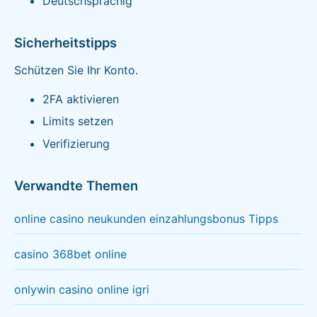
Deutschsprachig
Sicherheitstipps
Schützen Sie Ihr Konto.
2FA aktivieren
Limits setzen
Verifizierung
Verwandte Themen
online casino neukunden einzahlungsbonus Tipps
casino 368bet online
onlywin casino online igri