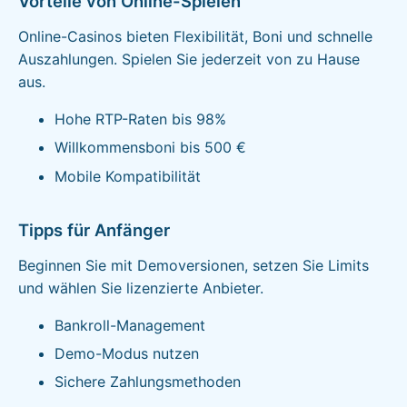
Vorteile von Online-Spielen
Online-Casinos bieten Flexibilität, Boni und schnelle
Auszahlungen. Spielen Sie jederzeit von zu Hause
aus.
Hohe RTP-Raten bis 98%
Willkommensboni bis 500 €
Mobile Kompatibilität
Tipps für Anfänger
Beginnen Sie mit Demoversionen, setzen Sie Limits
und wählen Sie lizenzierte Anbieter.
Bankroll-Management
Demo-Modus nutzen
Sichere Zahlungsmethoden