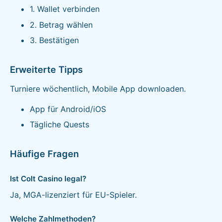
1. Wallet verbinden
2. Betrag wählen
3. Bestätigen
Erweiterte Tipps
Turniere wöchentlich, Mobile App downloaden.
App für Android/iOS
Tägliche Quests
Häufige Fragen
Ist Colt Casino legal?
Ja, MGA-lizenziert für EU-Spieler.
Welche Zahlmethoden?