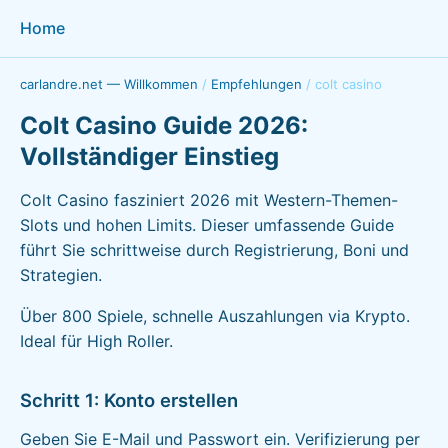
Home
carlandre.net — Willkommen
/
Empfehlungen
/
colt casino
Colt Casino Guide 2026:
Vollständiger Einstieg
Colt Casino fasziniert 2026 mit Western-Themen-
Slots und hohen Limits. Dieser umfassende Guide
führt Sie schrittweise durch Registrierung, Boni und
Strategien.
Über 800 Spiele, schnelle Auszahlungen via Krypto.
Ideal für High Roller.
Schritt 1: Konto erstellen
Geben Sie E-Mail und Passwort ein. Verifizierung per