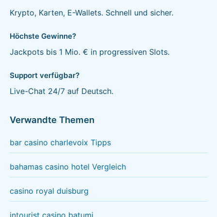
Krypto, Karten, E-Wallets. Schnell und sicher.
Höchste Gewinne?
Jackpots bis 1 Mio. € in progressiven Slots.
Support verfügbar?
Live-Chat 24/7 auf Deutsch.
Verwandte Themen
bar casino charlevoix Tipps
bahamas casino hotel Vergleich
casino royal duisburg
intourist casino batumi