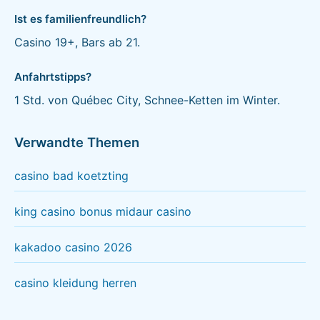
Ist es familienfreundlich?
Casino 19+, Bars ab 21.
Anfahrtstipps?
1 Std. von Québec City, Schnee-Ketten im Winter.
Verwandte Themen
casino bad koetzting
king casino bonus midaur casino
kakadoo casino 2026
casino kleidung herren