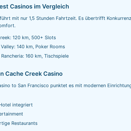
est Casinos im Vergleich
ührt mit nur 1,5 Stunden Fahrtzeit. Es übertrifft Konkurren
Komfort.
reek: 120 km, 500+ Slots
 Valley: 140 km, Poker Rooms
Rancheria: 160 km, Tischspiele
on Cache Creek Casino
asino to San Francisco punktet es mit modernen Einrichtun
otel integriert
ertainment
tige Restaurants