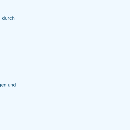
z durch
gen und