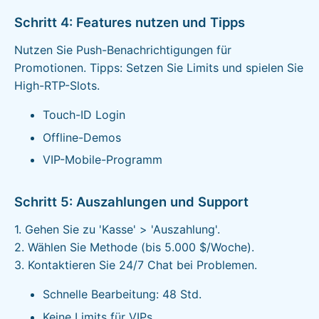
Schritt 4: Features nutzen und Tipps
Nutzen Sie Push-Benachrichtigungen für
Promotionen. Tipps: Setzen Sie Limits und spielen Sie
High-RTP-Slots.
Touch-ID Login
Offline-Demos
VIP-Mobile-Programm
Schritt 5: Auszahlungen und Support
1. Gehen Sie zu 'Kasse' > 'Auszahlung'.
2. Wählen Sie Methode (bis 5.000 $/Woche).
3. Kontaktieren Sie 24/7 Chat bei Problemen.
Schnelle Bearbeitung: 48 Std.
Keine Limits für VIPs