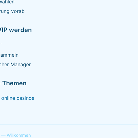
wählen
erung vorab
 VIP werden
.
sammeln
icher Manager
e Themen
 online casinos
t — Willkommen