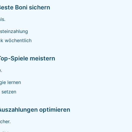
Beste Boni sichern
ls.
steinzahlung
k wöchentlich
 Top-Spiele meistern
.
gie lernen
s setzen
 Auszahlungen optimieren
cher.