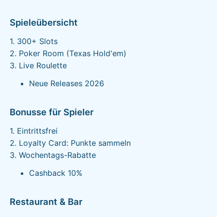
Spieleübersicht
1. 300+ Slots
2. Poker Room (Texas Hold'em)
3. Live Roulette
Neue Releases 2026
Bonusse für Spieler
1. Eintrittsfrei
2. Loyalty Card: Punkte sammeln
3. Wochentags-Rabatte
Cashback 10%
Restaurant & Bar