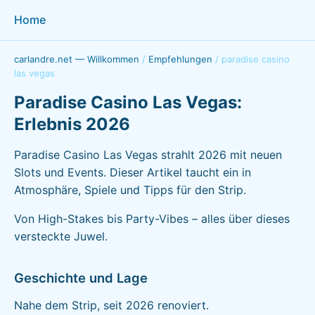
Home
carlandre.net — Willkommen
/
Empfehlungen
/
paradise casino
las vegas
Paradise Casino Las Vegas:
Erlebnis 2026
Paradise Casino Las Vegas strahlt 2026 mit neuen
Slots und Events. Dieser Artikel taucht ein in
Atmosphäre, Spiele und Tipps für den Strip.
Von High-Stakes bis Party-Vibes – alles über dieses
versteckte Juwel.
Geschichte und Lage
Nahe dem Strip, seit 2026 renoviert.