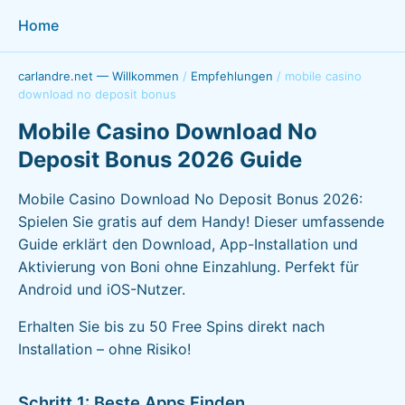
Home
carlandre.net — Willkommen
/
Empfehlungen
/
mobile casino
download no deposit bonus
Mobile Casino Download No
Deposit Bonus 2026 Guide
Mobile Casino Download No Deposit Bonus 2026:
Spielen Sie gratis auf dem Handy! Dieser umfassende
Guide erklärt den Download, App-Installation und
Aktivierung von Boni ohne Einzahlung. Perfekt für
Android und iOS-Nutzer.
Erhalten Sie bis zu 50 Free Spins direkt nach
Installation – ohne Risiko!
Schritt 1: Beste Apps Finden