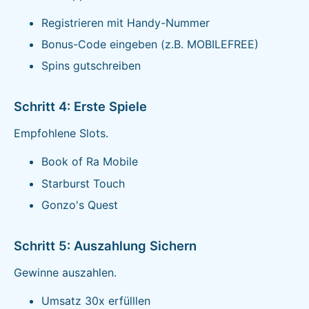
Registrieren mit Handy-Nummer
Bonus-Code eingeben (z.B. MOBILEFREE)
Spins gutschreiben
Schritt 4: Erste Spiele
Empfohlene Slots.
Book of Ra Mobile
Starburst Touch
Gonzo's Quest
Schritt 5: Auszahlung Sichern
Gewinne auszahlen.
Umsatz 30x erfülllen