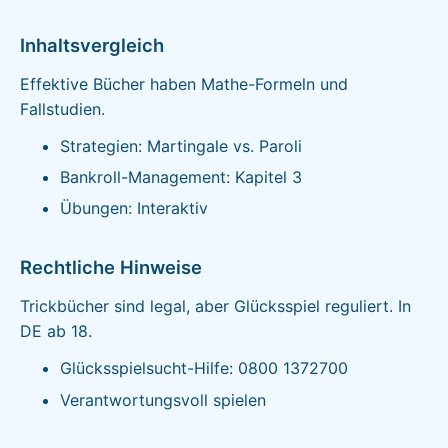
Inhaltsvergleich
Effektive Bücher haben Mathe-Formeln und
Fallstudien.
Strategien: Martingale vs. Paroli
Bankroll-Management: Kapitel 3
Übungen: Interaktiv
Rechtliche Hinweise
Trickbücher sind legal, aber Glücksspiel reguliert. In
DE ab 18.
Glücksspielsucht-Hilfe: 0800 1372700
Verantwortungsvoll spielen