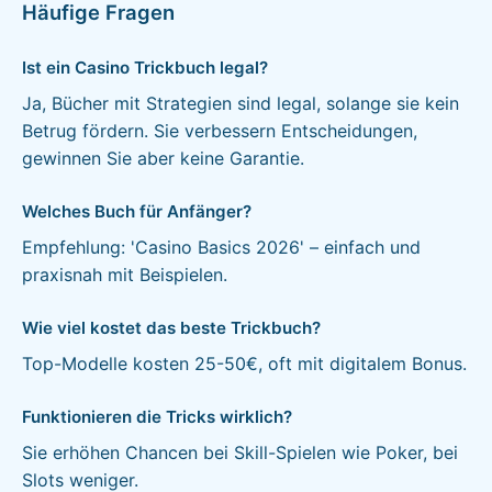
Häufige Fragen
Ist ein Casino Trickbuch legal?
Ja, Bücher mit Strategien sind legal, solange sie kein
Betrug fördern. Sie verbessern Entscheidungen,
gewinnen Sie aber keine Garantie.
Welches Buch für Anfänger?
Empfehlung: 'Casino Basics 2026' – einfach und
praxisnah mit Beispielen.
Wie viel kostet das beste Trickbuch?
Top-Modelle kosten 25-50€, oft mit digitalem Bonus.
Funktionieren die Tricks wirklich?
Sie erhöhen Chancen bei Skill-Spielen wie Poker, bei
Slots weniger.