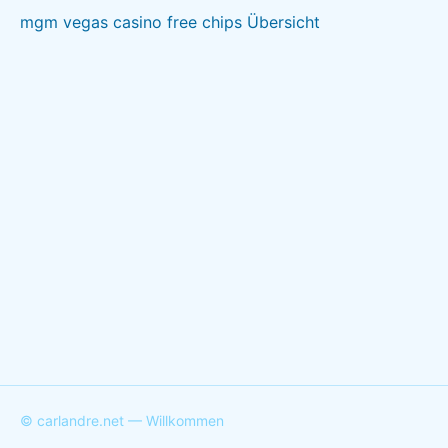
mgm vegas casino free chips Übersicht
© carlandre.net — Willkommen