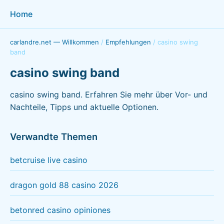
Home
carlandre.net — Willkommen
/
Empfehlungen
/
casino swing
band
casino swing band
casino swing band. Erfahren Sie mehr über Vor- und
Nachteile, Tipps und aktuelle Optionen.
Verwandte Themen
betcruise live casino
dragon gold 88 casino 2026
betonred casino opiniones