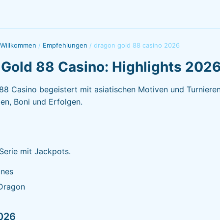
 Willkommen
/
Empfehlungen
/
dragon gold 88 casino 2026
Gold 88 Casino: Highlights 202
8 Casino begeistert mit asiatischen Motiven und Turnieren.
en, Boni und Erfolgen.
erie mit Jackpots.
unes
Dragon
2026