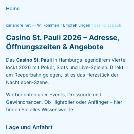
Home
carlandre.net — Willkommen
/
Empfehlungen
/
casino st pauli
Casino St. Pauli 2026 – Adresse,
Öffnungszeiten & Angebote
Das
Casino St. Pauli
in Hamburgs legendärem Viertel
lockt 2026 mit Poker, Slots und Live-Spielen. Direkt
am Reeperbahn gelegen, ist es das Herzstück der
Nachtleben-Szene.
Wir berichten über Events, Dresscode und
Gewinnchancen. Ob Highroller oder Anfänger – hier
finden Sie alles Wissenswerte.
Lage und Anfahrt