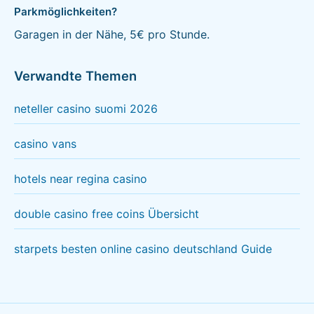
Parkmöglichkeiten?
Garagen in der Nähe, 5€ pro Stunde.
Verwandte Themen
neteller casino suomi 2026
casino vans
hotels near regina casino
double casino free coins Übersicht
starpets besten online casino deutschland Guide