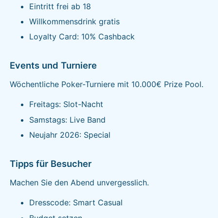
Eintritt frei ab 18
Willkommensdrink gratis
Loyalty Card: 10% Cashback
Events und Turniere
Wöchentliche Poker-Turniere mit 10.000€ Prize Pool.
Freitags: Slot-Nacht
Samstags: Live Band
Neujahr 2026: Special
Tipps für Besucher
Machen Sie den Abend unvergesslich.
Dresscode: Smart Casual
Budget setzen