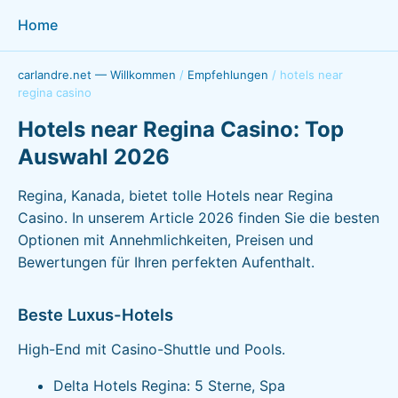
Home
carlandre.net — Willkommen
/
Empfehlungen
/
hotels near
regina casino
Hotels near Regina Casino: Top
Auswahl 2026
Regina, Kanada, bietet tolle Hotels near Regina
Casino. In unserem Article 2026 finden Sie die besten
Optionen mit Annehmlichkeiten, Preisen und
Bewertungen für Ihren perfekten Aufenthalt.
Beste Luxus-Hotels
High-End mit Casino-Shuttle und Pools.
Delta Hotels Regina: 5 Sterne, Spa