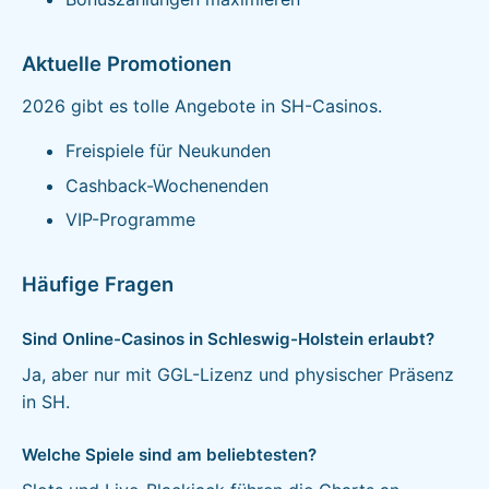
Aktuelle Promotionen
2026 gibt es tolle Angebote in SH-Casinos.
Freispiele für Neukunden
Cashback-Wochenenden
VIP-Programme
Häufige Fragen
Sind Online-Casinos in Schleswig-Holstein erlaubt?
Ja, aber nur mit GGL-Lizenz und physischer Präsenz
in SH.
Welche Spiele sind am beliebtesten?