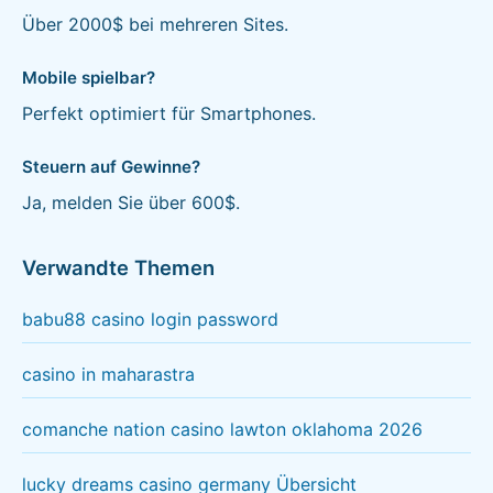
Über 2000$ bei mehreren Sites.
Mobile spielbar?
Perfekt optimiert für Smartphones.
Steuern auf Gewinne?
Ja, melden Sie über 600$.
Verwandte Themen
babu88 casino login password
casino in maharastra
comanche nation casino lawton oklahoma 2026
lucky dreams casino germany Übersicht