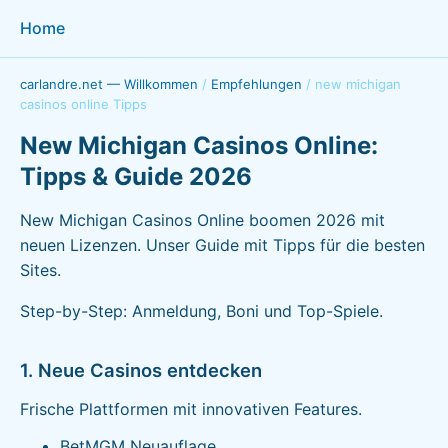
Home
carlandre.net — Willkommen
/
Empfehlungen
/
new michigan
casinos online Tipps
New Michigan Casinos Online:
Tipps & Guide 2026
New Michigan Casinos Online boomen 2026 mit
neuen Lizenzen. Unser Guide mit Tipps für die besten
Sites.
Step-by-Step: Anmeldung, Boni und Top-Spiele.
1. Neue Casinos entdecken
Frische Plattformen mit innovativen Features.
BetMGM Neuauflage