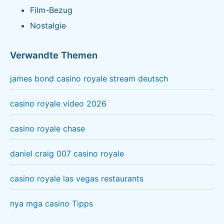
Film-Bezug
Nostalgie
Verwandte Themen
james bond casino royale stream deutsch
casino royale video 2026
casino royale chase
daniel craig 007 casino royale
casino royale las vegas restaurants
nya mga casino Tipps