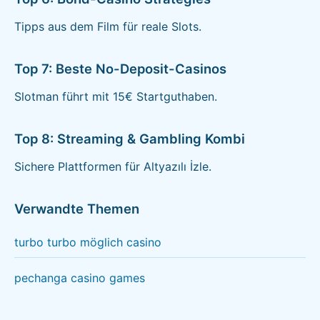
Tipps aus dem Film für reale Slots.
Top 7: Beste No-Deposit-Casinos
Slotman führt mit 15€ Startguthaben.
Top 8: Streaming & Gambling Kombi
Sichere Plattformen für Altyazılı İzle.
Verwandte Themen
turbo turbo möglich casino
pechanga casino games