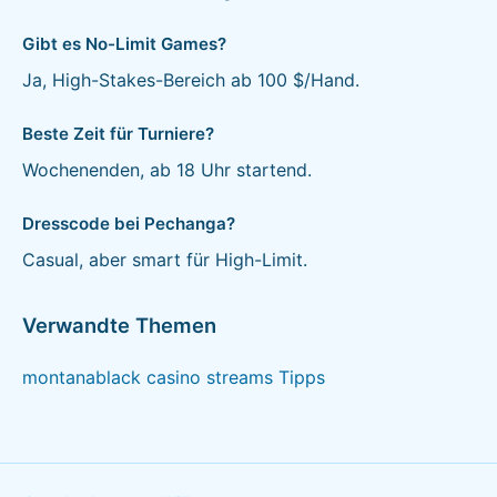
Gibt es No-Limit Games?
Ja, High-Stakes-Bereich ab 100 $/Hand.
Beste Zeit für Turniere?
Wochenenden, ab 18 Uhr startend.
Dresscode bei Pechanga?
Casual, aber smart für High-Limit.
Verwandte Themen
montanablack casino streams Tipps