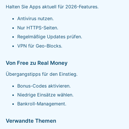
Halten Sie Apps aktuell für 2026-Features.
Antivirus nutzen.
Nur HTTPS-Seiten.
Regelmäßige Updates prüfen.
VPN für Geo-Blocks.
Von Free zu Real Money
Übergangstipps für den Einstieg.
Bonus-Codes aktivieren.
Niedrige Einsätze wählen.
Bankroll-Management.
Verwandte Themen