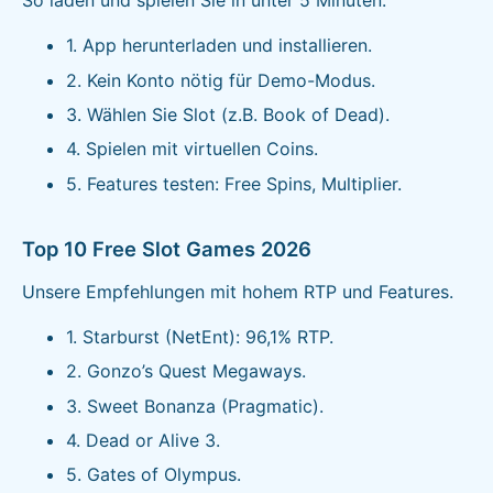
So laden und spielen Sie in unter 5 Minuten.
1. App herunterladen und installieren.
2. Kein Konto nötig für Demo-Modus.
3. Wählen Sie Slot (z.B. Book of Dead).
4. Spielen mit virtuellen Coins.
5. Features testen: Free Spins, Multiplier.
Top 10 Free Slot Games 2026
Unsere Empfehlungen mit hohem RTP und Features.
1. Starburst (NetEnt): 96,1% RTP.
2. Gonzo’s Quest Megaways.
3. Sweet Bonanza (Pragmatic).
4. Dead or Alive 3.
5. Gates of Olympus.