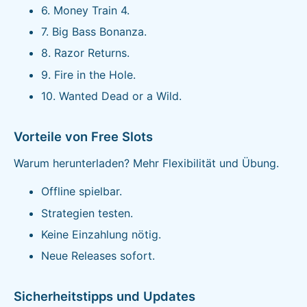
6. Money Train 4.
7. Big Bass Bonanza.
8. Razor Returns.
9. Fire in the Hole.
10. Wanted Dead or a Wild.
Vorteile von Free Slots
Warum herunterladen? Mehr Flexibilität und Übung.
Offline spielbar.
Strategien testen.
Keine Einzahlung nötig.
Neue Releases sofort.
Sicherheitstipps und Updates