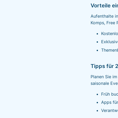
Vorteile e
Aufenthalte i
Komps, Free 
Kostenlo
Exklusiv
Themenb
Tipps für 
Planen Sie im
saisonale Eve
Früh buc
Apps für
Verantwo