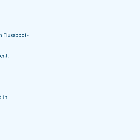
n Flussboot-
ent.
 in