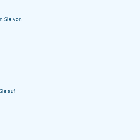
n Sie von
Sie auf