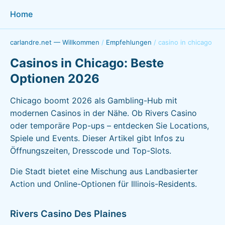
Home
carlandre.net — Willkommen
/
Empfehlungen
/
casino in chicago
Casinos in Chicago: Beste
Optionen 2026
Chicago boomt 2026 als Gambling-Hub mit
modernen Casinos in der Nähe. Ob Rivers Casino
oder temporäre Pop-ups – entdecken Sie Locations,
Spiele und Events. Dieser Artikel gibt Infos zu
Öffnungszeiten, Dresscode und Top-Slots.
Die Stadt bietet eine Mischung aus Landbasierter
Action und Online-Optionen für Illinois-Residents.
Rivers Casino Des Plaines