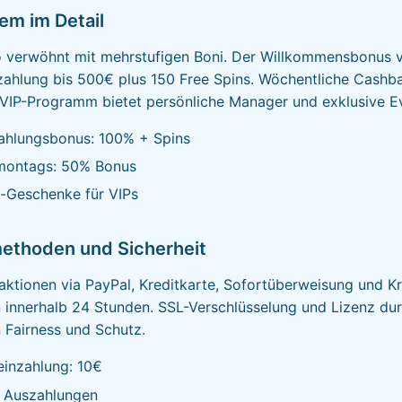
em im Detail
o verwöhnt mit mehrstufigen Boni. Der Willkommensbonus 
nzahlung bis 500€ plus 150 Free Spins. Wöchentliche Cashb
 VIP-Programm bietet persönliche Manager und exklusive E
zahlungsbonus: 100% + Spins
montags: 50% Bonus
y-Geschenke für VIPs
ethoden und Sicherheit
aktionen via PayPal, Kreditkarte, Sofortüberweisung und K
 innerhalb 24 Stunden. SSL-Verschlüsselung und Lizenz d
 Fairness und Schutz.
einzahlung: 10€
e Auszahlungen