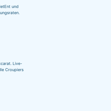
NetEnt und
lungsraten.
carat. Live-
lle Croupiers