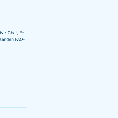
Live-Chat, E-
ssenden FAQ-