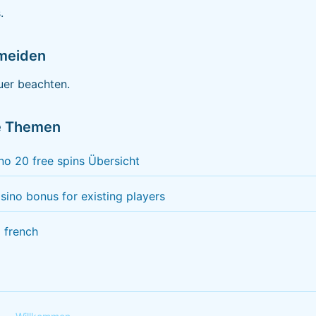
.
rmeiden
uer beachten.
e Themen
o 20 free spins Übersicht
sino bonus for existing players
 french