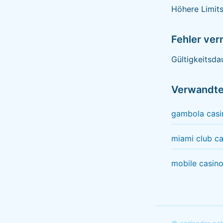
Höhere Limits
Fehler ve
Gültigkeitsda
Verwandt
gambola casin
miami club ca
mobile casino