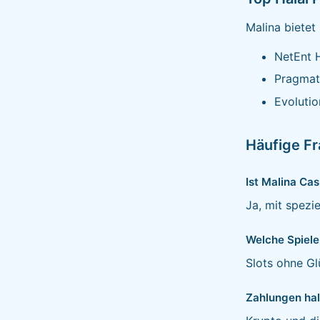
Malina bietet
NetEnt H
Pragmat
Evolutio
Häufige F
Ist Malina Cas
Ja, mit spezie
Welche Spiele 
Slots ohne G
Zahlungen hal