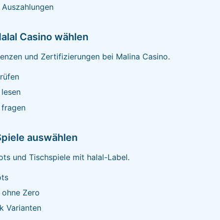
e Auszahlungen
 Halal Casino wählen
zenzen und Zertifizierungen bei Malina Casino.
rüfen
 lesen
 fragen
 Spiele auswählen
ots und Tischspiele mit halal-Label.
ots
e ohne Zero
k Varianten