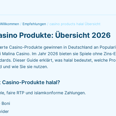
 Willkommen
/
Empfehlungen
/
casino products halal Übersicht
asino Produkte: Übersicht 2026
zierte Casino-Produkte gewinnen in Deutschland an Populari
 Malina Casino. Im Jahr 2026 bieten sie Spiele ohne Zins-
dards. Dieser Guide erklärt, was halal bedeutet, welche Pr
d und wie Sie sie nutzen.
 Casino-Produkte halal?
ele, faire RTP und islamkonforme Zahlungen.
e Boni
vider