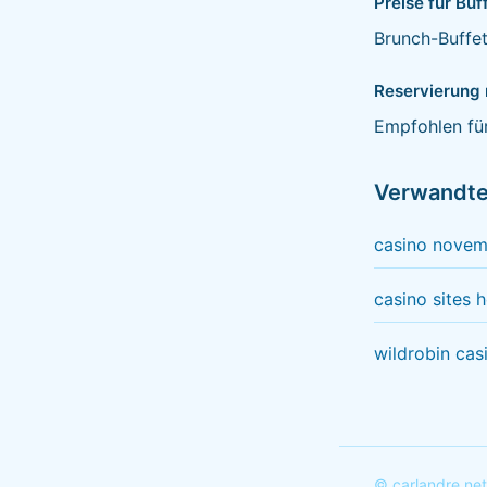
Preise für Buf
Brunch-Buffet
Reservierung 
Empfohlen für
Verwandt
casino novem
casino sites 
wildrobin cas
© carlandre.ne