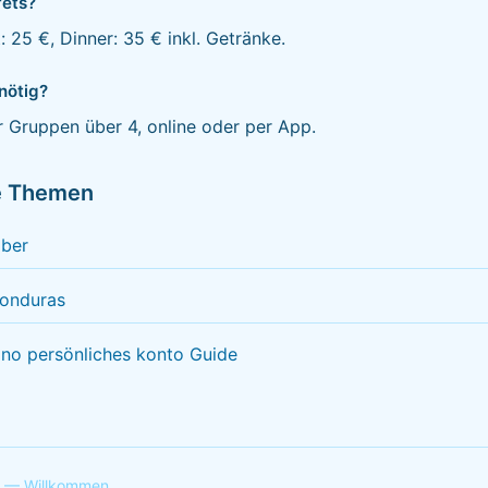
fets?
: 25 €, Dinner: 35 € inkl. Getränke.
nötig?
 Gruppen über 4, online oder per App.
e Themen
ber
honduras
ino persönliches konto Guide
t — Willkommen