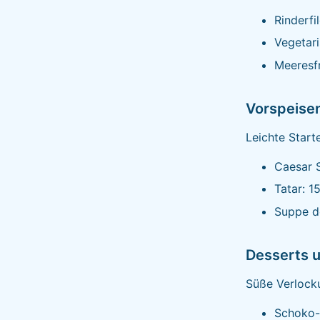
Rinderfi
Vegetari
Meeresfr
Vorspeisen
Leichte Start
Caesar S
Tatar: 1
Suppe d
Desserts 
Süße Verlock
Schoko-