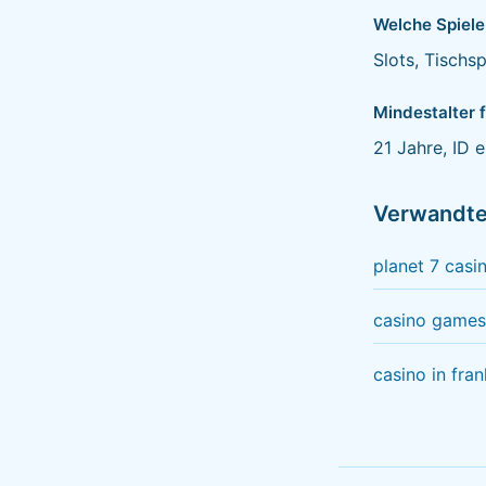
Welche Spiele
Slots, Tischs
Mindestalter 
21 Jahre, ID e
Verwandt
planet 7 casi
casino games
casino in fran