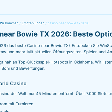
 Willkommen
/
Empfehlungen
/
casino near bowie tx 2026
 near Bowie TX 2026: Beste Opti
026 das beste Casino near Bowie TX? Entdecken Sie WinSt
aw und mehr. Mit aktuellen Öffnungszeiten, Spielen und A
egt nah an Top-Glücksspiel-Hotspots in Oklahoma. Wir liste
, Boni und Bewertungen.
orld Casino
sino der Welt, nur 45 Minuten entfernt. Über 7.000 Slots u
oom mit Turnieren
otels