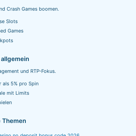
und Crash Games boomen.
se Slots
ased Games
kpots
 allgemein
agement und RTP-Fokus.
 als 5% pro Spin
le mit Limits
ielen
e Themen
casino no deposit bonus code 2026