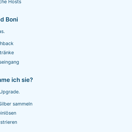
che Hosts
nd Boni
as.
shback
tränke
tseingang
me ich sie?
 Upgrade.
Silber sammeln
inlösen
strieren