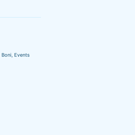
 Boni, Events