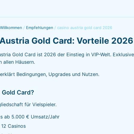
 Willkommen
/
Empfehlungen
/
casino austria gold card 2026
Austria Gold Card: Vorteile 2026
stria Gold Card ist 2026 der Einstieg in VIP-Welt. Exklusive
n allen Häusern.
 erklärt Bedingungen, Upgrades und Nutzen.
e Gold Card?
iedschaft für Vielspieler.
os ab 5.000 € Umsatz/Jahr
n 12 Casinos