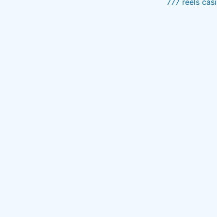
777 reels cas