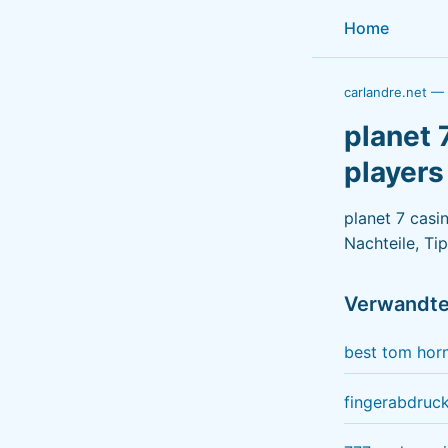
Home
carlandre.net —
planet 
players
planet 7 casi
Nachteile, Ti
Verwandt
best tom hor
fingerabdruck