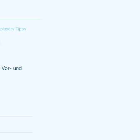
 players Tipps
g
r Vor- und