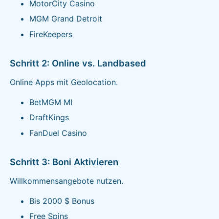
MotorCity Casino
MGM Grand Detroit
FireKeepers
Schritt 2: Online vs. Landbased
Online Apps mit Geolocation.
BetMGM MI
DraftKings
FanDuel Casino
Schritt 3: Boni Aktivieren
Willkommensangebote nutzen.
Bis 2000 $ Bonus
Free Spins