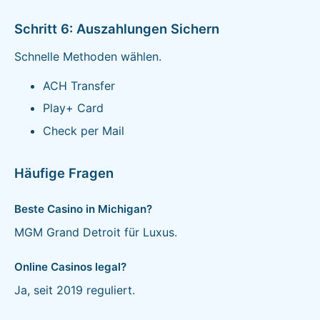
Schritt 6: Auszahlungen Sichern
Schnelle Methoden wählen.
ACH Transfer
Play+ Card
Check per Mail
Häufige Fragen
Beste Casino in Michigan?
MGM Grand Detroit für Luxus.
Online Casinos legal?
Ja, seit 2019 reguliert.