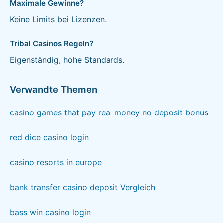
Maximale Gewinne?
Keine Limits bei Lizenzen.
Tribal Casinos Regeln?
Eigenständig, hohe Standards.
Verwandte Themen
casino games that pay real money no deposit bonus
red dice casino login
casino resorts in europe
bank transfer casino deposit Vergleich
bass win casino login