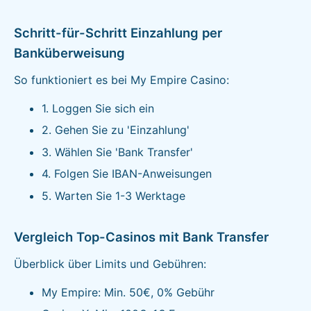
Schritt-für-Schritt Einzahlung per
Banküberweisung
So funktioniert es bei My Empire Casino:
1. Loggen Sie sich ein
2. Gehen Sie zu 'Einzahlung'
3. Wählen Sie 'Bank Transfer'
4. Folgen Sie IBAN-Anweisungen
5. Warten Sie 1-3 Werktage
Vergleich Top-Casinos mit Bank Transfer
Überblick über Limits und Gebühren:
My Empire: Min. 50€, 0% Gebühr