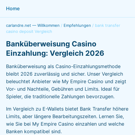
Home
carlandre.net — Willkommen
/
Empfehlungen
/
bank transfer
casino deposit Vergleich
Banküberweisung Casino
Einzahlung: Vergleich 2026
Banküberweisung als Casino-Einzahlungsmethode
bleibt 2026 zuverlässig und sicher. Unser Vergleich
beleuchtet Anbieter wie My Empire Casino und zeigt
Vor- und Nachteile, Gebühren und Limits. Ideal für
Spieler, die traditionelle Zahlungen bevorzugen.
Im Vergleich zu E-Wallets bietet Bank Transfer höhere
Limits, aber längere Bearbeitungszeiten. Lernen Sie,
wie Sie bei My Empire Casino einzahlen und welche
Banken kompatibel sind.