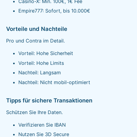
Casino-X: Min. 100€, 1€ Fee
Empire777: Sofort, bis 10.000€
Vorteile und Nachteile
Pro und Contra im Detail.
Vorteil: Hohe Sicherheit
Vorteil: Hohe Limits
Nachteil: Langsam
Nachteil: Nicht mobil-optimiert
Tipps für sichere Transaktionen
Schützen Sie Ihre Daten.
Verifizieren Sie IBAN
Nutzen Sie 3D Secure