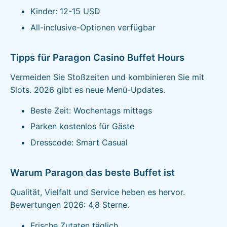
Kinder: 12-15 USD
All-inclusive-Optionen verfügbar
Tipps für Paragon Casino Buffet Hours
Vermeiden Sie Stoßzeiten und kombinieren Sie mit
Slots. 2026 gibt es neue Menü-Updates.
Beste Zeit: Wochentags mittags
Parken kostenlos für Gäste
Dresscode: Smart Casual
Warum Paragon das beste Buffet ist
Qualität, Vielfalt und Service heben es hervor.
Bewertungen 2026: 4,8 Sterne.
Frische Zutaten täglich