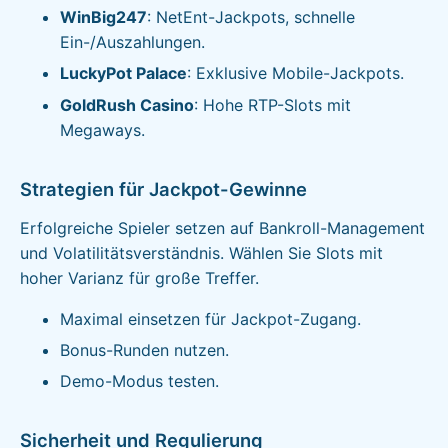
WinBig247
: NetEnt-Jackpots, schnelle
Ein-/Auszahlungen.
LuckyPot Palace
: Exklusive Mobile-Jackpots.
GoldRush Casino
: Hohe RTP-Slots mit
Megaways.
Strategien für Jackpot-Gewinne
Erfolgreiche Spieler setzen auf Bankroll-Management
und Volatilitätsverständnis. Wählen Sie Slots mit
hoher Varianz für große Treffer.
Maximal einsetzen für Jackpot-Zugang.
Bonus-Runden nutzen.
Demo-Modus testen.
Sicherheit und Regulierung