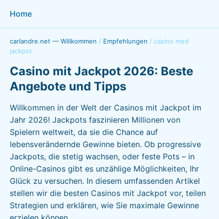
Home
carlandre.net — Willkommen
/
Empfehlungen
/
casino med
jackpot
Casino mit Jackpot 2026: Beste
Angebote und Tipps
Willkommen in der Welt der Casinos mit Jackpot im
Jahr 2026! Jackpots faszinieren Millionen von
Spielern weltweit, da sie die Chance auf
lebensverändernde Gewinne bieten. Ob progressive
Jackpots, die stetig wachsen, oder feste Pots – in
Online-Casinos gibt es unzählige Möglichkeiten, Ihr
Glück zu versuchen. In diesem umfassenden Artikel
stellen wir die besten Casinos mit Jackpot vor, teilen
Strategien und erklären, wie Sie maximale Gewinne
erzielen können.