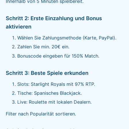
Innerhalb von 5 Minuten spielbereit.
Schritt 2: Erste Einzahlung und Bonus
aktivieren
Wählen Sie Zahlungsmethode (Karte, PayPal).
Zahlen Sie min. 20€ ein.
Bonuscode eingeben für 150% Match.
Schritt 3: Beste Spiele erkunden
Slots: Starlight Royals mit 97% RTP.
Tische: Spanisches Blackjack.
Live: Roulette mit lokalen Dealern.
Filter nach Popularität sortieren.