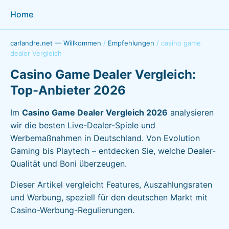
Home
carlandre.net — Willkommen
/
Empfehlungen
/
casino game
dealer Vergleich
Casino Game Dealer Vergleich:
Top-Anbieter 2026
Im
Casino Game Dealer Vergleich 2026
analysieren
wir die besten Live-Dealer-Spiele und
Werbemaßnahmen in Deutschland. Von Evolution
Gaming bis Playtech – entdecken Sie, welche Dealer-
Qualität und Boni überzeugen.
Dieser Artikel vergleicht Features, Auszahlungsraten
und Werbung, speziell für den deutschen Markt mit
Casino-Werbung-Regulierungen.