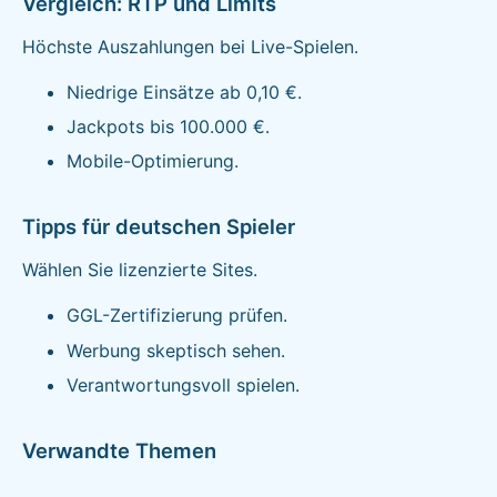
Vergleich: RTP und Limits
Höchste Auszahlungen bei Live-Spielen.
Niedrige Einsätze ab 0,10 €.
Jackpots bis 100.000 €.
Mobile-Optimierung.
Tipps für deutschen Spieler
Wählen Sie lizenzierte Sites.
GGL-Zertifizierung prüfen.
Werbung skeptisch sehen.
Verantwortungsvoll spielen.
Verwandte Themen