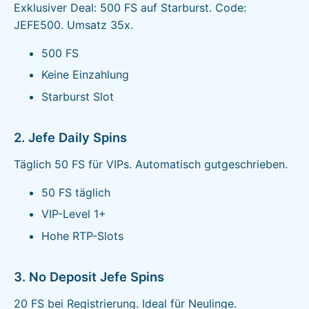
Exklusiver Deal: 500 FS auf Starburst. Code:
JEFE500. Umsatz 35x.
500 FS
Keine Einzahlung
Starburst Slot
2. Jefe Daily Spins
Täglich 50 FS für VIPs. Automatisch gutgeschrieben.
50 FS täglich
VIP-Level 1+
Hohe RTP-Slots
3. No Deposit Jefe Spins
20 FS bei Registrierung. Ideal für Neulinge.