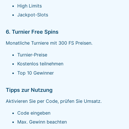
High Limits
Jackpot-Slots
6. Turnier Free Spins
Monatliche Turniere mit 300 FS Preisen.
Turnier-Preise
Kostenlos teilnehmen
Top 10 Gewinner
Tipps zur Nutzung
Aktivieren Sie per Code, prüfen Sie Umsatz.
Code eingeben
Max. Gewinn beachten