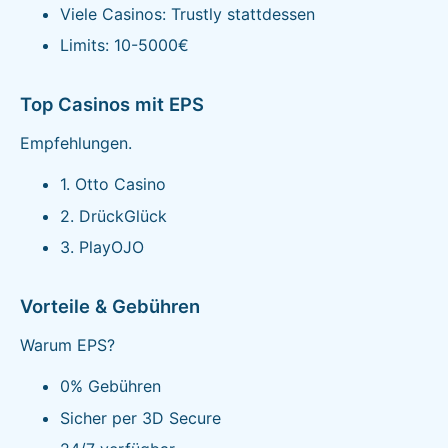
Viele Casinos: Trustly stattdessen
Limits: 10-5000€
Top Casinos mit EPS
Empfehlungen.
1. Otto Casino
2. DrückGlück
3. PlayOJO
Vorteile & Gebühren
Warum EPS?
0% Gebühren
Sicher per 3D Secure