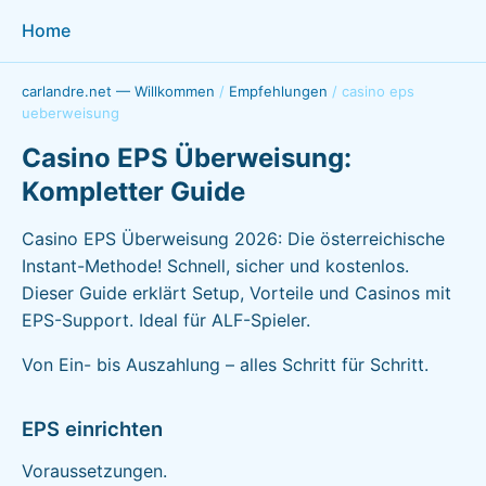
Home
carlandre.net — Willkommen
/
Empfehlungen
/
casino eps
ueberweisung
Casino EPS Überweisung:
Kompletter Guide
Casino EPS Überweisung 2026: Die österreichische
Instant-Methode! Schnell, sicher und kostenlos.
Dieser Guide erklärt Setup, Vorteile und Casinos mit
EPS-Support. Ideal für ALF-Spieler.
Von Ein- bis Auszahlung – alles Schritt für Schritt.
EPS einrichten
Voraussetzungen.