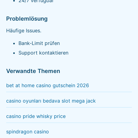
24/7 verfügbar
Problemlösung
Häufige Issues.
Bank-Limit prüfen
Support kontaktieren
Verwandte Themen
bet at home casino gutschein 2026
casino oyunları bedava slot mega jack
casino pride whisky price
spindragon casino