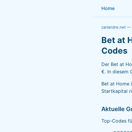
Home
carlandre.net —
Bet at 
Codes
Der Bet at H
€. In diesem 
Bet at Home i
Startkapital ri
Aktuelle 
Top-Codes fü