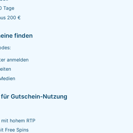
0 Tage
us 200 €
eine finden
odes:
ter anmelden
eiten
 Medien
 für Gutschein-Nutzung
s mit hohem RTP
t Free Spins