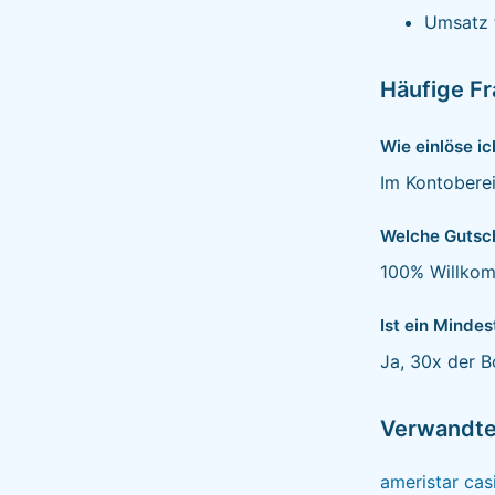
Umsatz 
Häufige F
Wie einlöse i
Im Kontoberei
Welche Gutsch
100% Willko
Ist ein Minde
Ja, 30x der 
Verwandt
ameristar cas